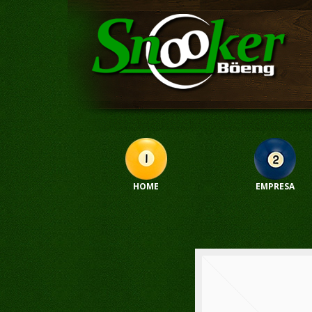
HOME
EMPRESA