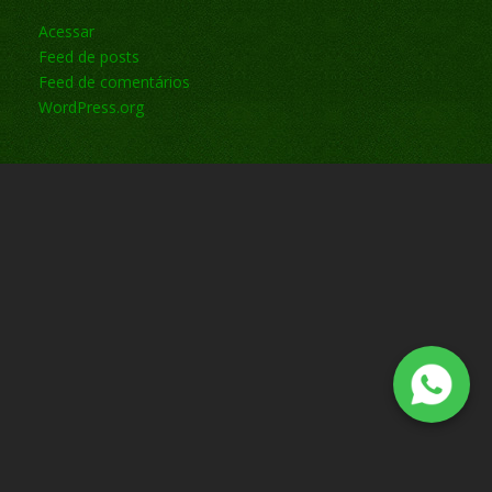
Acessar
Feed de posts
Feed de comentários
WordPress.org