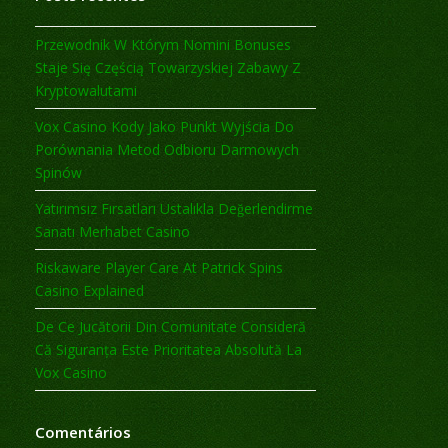
Przewodnik W Którym Nomini Bonuses
Staje Się Częścią Towarzyskiej Zabawy Z
Kryptowalutami
Vox Casino Kody Jako Punkt Wyjścia Do
Porównania Metod Odbioru Darmowych
Spinów
Yatırımsız Fırsatları Ustalıkla Değerlendirme
Sanatı Merhabet Casino
Riskaware Player Care At Patrick Spins
Casino Explained
De Ce Jucătorii Din Comunitate Consideră
Că Siguranța Este Prioritatea Absolută La
Vox Casino
Comentários