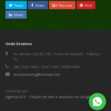
Tweet
Share
Plus one
Pin It
Share
Onde Estamos
Av. Aniceto Zacchi, 543 - Ponte do Imaruim - Palhoça -
SC
(48) 3242-1680 / 3242-1343 / 99983-8401
snookerboeng@hotmail.com
Fornecido por
Agência G13 – Criação de sites e anúncios no Google