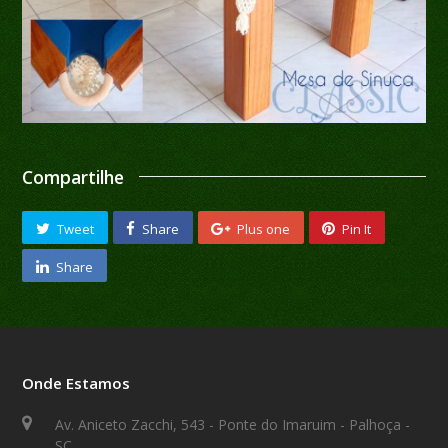
Compartilhe
Tweet
Share
Plus one
Pin It
Share
Onde Estamos
Av. Aniceto Zacchi, 543 - Ponte do Imaruim - Palhoça -
SC