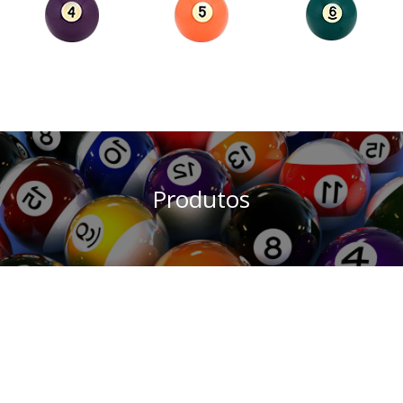
CONTATO
SERVIÇOS
DEPOIMENTOS
Produtos
Mesa de Sinuca CLASSIC – SEMI-OFICIAL 2,80 x 1,55 m
Descrição
Mesa de Sinuca com medidas semi-oficiais, 06 pés, com