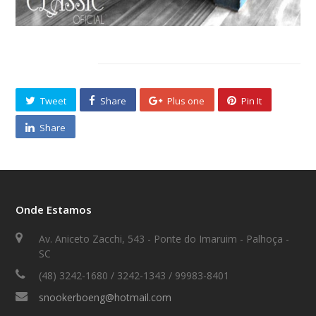
Compartilhe
Tweet
Share
Plus one
Pin It
Share
Onde Estamos
Av. Aniceto Zacchi, 543 - Ponte do Imaruim - Palhoça -
SC
(48) 3242-1680 / 3242-1343 / 99983-8401
snookerboeng@hotmail.com