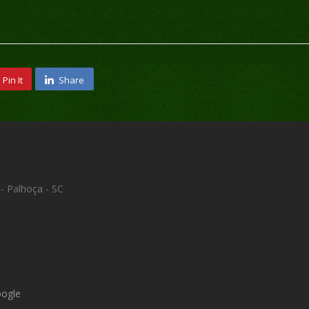
Pin It
Share
- Palhoça - SC
oogle