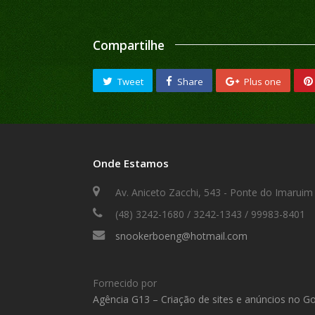
Compartilhe
Tweet
Share
Plus one
Onde Estamos
Av. Aniceto Zacchi, 543 - Ponte do Imaruim 
(48) 3242-1680 / 3242-1343 / 99983-8401
snookerboeng@hotmail.com
Fornecido por
Agência G13 – Criação de sites e anúncios no G