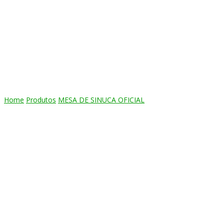
CONTATO
Produtos
Home
Produtos
MESA DE SINUCA OFICIAL
MESA DE SINUCA OFICIA
Mesa de Sinuca CLASSIC – OFICIAL 3,12 x 1,68 m
Descrição