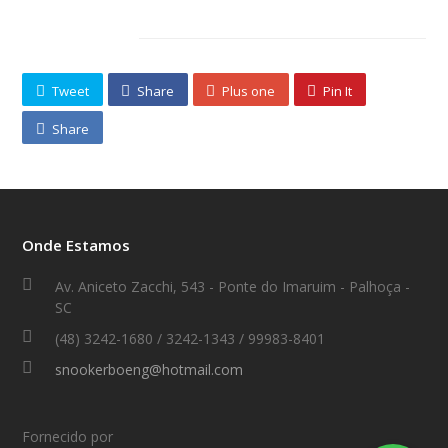
Compartilhe
Tweet
Share
Plus one
Pin It
Share
Onde Estamos
Av. Aniceto Zacchi, 543 - Ponte do Imaruim - Palhoça -
SC
(48) 3242-1680 / 3242-1343 / 99983-8401
snookerboeng@hotmail.com
Fornecido por